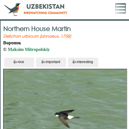
Northern House Martin
Delichon urbicum (Linnaeus, 1758)
Воронок
©
Maksim Mitropolskiy