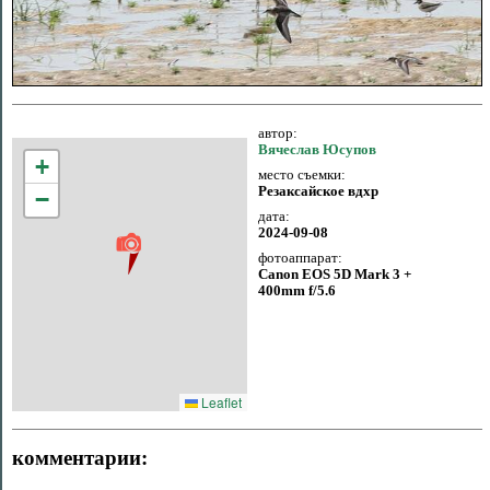
автор:
Вячеслав Юсупов
+
место съемки:
Резаксайское вдхр
−
дата:
2024-09-08
фотоаппарат:
Canon EOS 5D Mark 3 +
400mm f/5.6
Leaflet
комментарии: