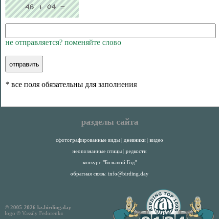
не отправляется? поменяйте слово
* все поля обязательны для заполнения
разделы сайта
сфотографированные виды
|
дневники
|
видео
неопознанные птицы
|
редкости
конкурс "Большой Год"
обратная связь:
info@birding.day
© 2005-2026 kz.birding.day
logo © Vassily Fedorenko