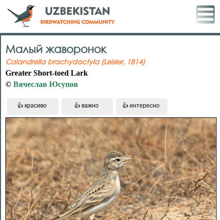
Малый жаворонок
Calandrella brachydactyla (Leisler, 1814)
Greater Short-toed Lark
©
Вячеслав Юсупов