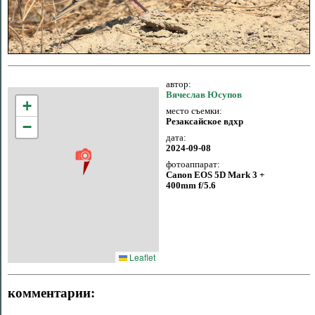
автор:
Вячеслав Юсупов
+
место съемки:
Резаксайское вдхр
−
дата:
2024-09-08
фотоаппарат:
Canon EOS 5D Mark 3 +
400mm f/5.6
Leaflet
комментарии: