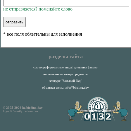
не отправляется? поменяйте слово
* все поля обязательны для заполнения
разделы сайта
сфотографированные виды
|
дневники
|
видео
неопознанные птицы
|
редкости
конкурс "Большой Год"
обратная связь:
info@birding.day
© 2005-2026 kz.birding.day
logo © Vassily Fedorenko